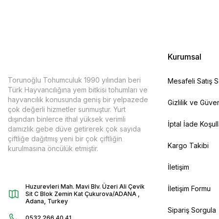
Kurumsal
Torunoğlu Tohumculuk 1990 yılından beri
Mesafeli Satış 
Türk Hayvancılığına yem bitkisi tohumları ve
hayvancılık konusunda geniş bir yelpazede
Gizlilik ve Güven
çok değerli hizmetler sunmuştur. Yurt
dışından binlerce ithal yüksek verimli
İptal İade Koşull
damızlık gebe düve getirerek çok sayıda
çiftliğe dağıtmış yeni bir çok çiftliğin
Kargo Takibi
kurulmasına öncülük etmiştir.
İletişim
Huzurevleri Mah. Mavi Blv. Üzeri Ali Çevik
İletişim Formu
Sit C Blok Zemin Kat Çukurova/ADANA ,
Adana, Turkey
Sipariş Sorgula
0532 266 40 41