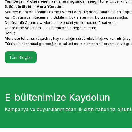
Yem Değeri: Protein, enerji ve mineral açısından zengin türler öncelikli olma
5. Sürdürülebilir Mera Yönetimi
Sadece mera otu tohumu ekmek yeterli değildir; doğru otlatma planı, topr
Aşırı Otlatmadan Kaçınma → Bitkilerin kök sisteminin korunmasını sağlar.
Dönüşümlü Otlatma → Meraların kendini yenilemesine fırsat verir.
Gübreleme ve Bakım → Bitkilerin besin değerini artırır.
Sonuç
Mera otu tohumu, küçükbaş hayvancılığın sürdürülebilirliği ve verimliliği açı
Türkiye’nin tarımsal geleceğinde kaliteli mera alanlarının korunması ve ge
Tüm Bloglar
E-bültenimize Kaydolun
Kampanya ve duyurularımızdan ilk sizin haberiniz olsun!