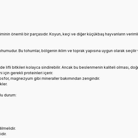
nin önemli bir parçasıdır. Koyun, keçi ve diğer küçükbaş hayvanların verimli
tohumudur. Bu tohumlar, bölgenin iklim ve toprak yapısına uygun olarak seçilir 
 lifli bitkileri kolayca sindirebilir. Ancak bu beslenmenin kaliteli olması, doğ
için gerekli proteinleri içerir.
, fosfor, magnezyum gibi mineraller bakımından zengindir.
kler.
 Bu durum:
ilmelidir.
dir.