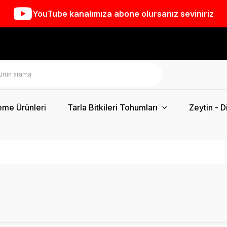
YouTube kanalımıza abone olursanız seviniriz
eme Ürünleri
Tarla Bitkileri Tohumları
Zeytin - D