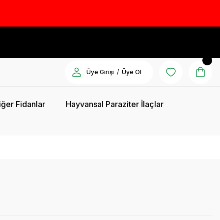
/
Üye Girişi
Üye Ol
iğer Fidanlar
Hayvansal Paraziter İlaçlar