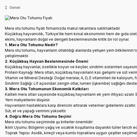
Genel
Mera otu tohumu fiyatı firmamızda makul rakamlara satılmaktadır.
Küçükbaş hayvancılık, Türkiye’de hem kırsal ekonominin hem de gıda üretimi
ekimi, hayvanların doğal ve dengeli beslenmesinde kritik bir rol oynar.
1. Mera Otu Tohumu Nedir?
Mera otu tohumu, hayvanların otlatıldığı alanlarda yetişen yem bitkilerinin 
yetiştirmektir.
2. Küçükbaş Hayvan Beslenmesinde Önemi
Küçükbaş hayvanlar, özellikle koyun ve keçiler, sindirim sistemleri sayesinde
Protein Kaynağı: Mera otları, küçükbaş hayvanların kas gelişimi ve süt verimi 
Vitamin ve Mineral Desteği: Doğal meralar, A, D, E vitaminleri ile kalsiyum
Sindirim Sağlığı: Lif açısından zengin otlar, rumen (işkembe) sağlığını deste
3. Mera Otu Tohumunun Ekonomik Katkıları
Kaliteli mera otları sayesinde küçükbaş hayvanların ek yem ihtiyacı azalır.
Yem maliyetlerini düşürür.
Hayvanların hastalıklara karşı direncini artırarak veteriner giderlerini azaltır.
Süt, et ve yapağı verimini yükseltir.
4. Doğru Mera Otu Tohumu Seçimi
Mera otu tohumu seçiminde şu kriterler önemlidir:
İklim Uyumu: Bölgenin yağış ve sıcaklık koşullarına dayanıklı türler tercih ed
Toprak Yapısı: Asidik, kireçli veya kumlu topraklara uygun çeşitler seçilmeli