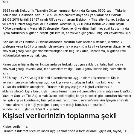
için;
6563 sayılı Elektronik Ticaretin Düzenlenmesi Hakkında Kanun, 6502 sayılı Tüketicinin
Korunması Hakkında Kanun ile bu düzenlemelere dayanak yapılarak hazırlanan
26.08.2015 tarihli 29457 sayılı RG’de yayınlanan Elektronik Ticarette Hizmet Sağlayıcı
ve Aracı Hizmet Sağlayıcılar Hakkında Yönetmelik, 27.11.2014 tarihli ve 29188 sayılı
RG’de yayınlanan Mesafeli Sözleşmeler Yönetmeliği ve diğer ilgili mevzuat kapsamında
işlem sahibinin bilgilerini tespit için kimlik, adres ve diğer gerekli bilgileri kaydetmek için;
Bankacılık ve Elektronik Ödeme alanında zorunlu olan ödeme sistemleri, elektronik
sözleşme veya kağıt ortamında işleme dayanak olacak tüm kayıt ve belgeleri düzenlemek;
mevzuat gereği ve diğer otoritelerce öngörülen bilgi saklama, raporlama, bilgilendirme
yükümlülüklerine uymak için;
Kamu güvenliğine ilişkin hususlarda ve hukuki uyuşmazlıklarda, talep halinde ve
mevzuat gereği savcılıklara, mahkemelere ve ilgili kamu görevlilerine bilgi verebilmek
için;
6698 sayılı KVKK ve ilgili ikincil düzenlemelere uygun olarak işlenecektir. Kişisel
verilerinizin aktarılabileceği üçüncü kişi veya kuruluşlar hakkında bilgilendirme
Yukarıda belirtilen amaçlarla, Firmamız ile paylaştığınız kişisel verilerinizin
aktarılabileceği kişi / kuruluşlar; başta Firmamızın e-ticaret altyapısını sağlayan IdeaSoft
Yazılım San. ve Tic. A.Ş. olmak üzere, tedarikçiler, kargo şirketleri gibi sunulan hizmetler
ile ilgili kişi ve kuruluşlar, faaliyetlerimizi yürütmek üzere ve/veya Veri İşleyen sıfatı ile
hizmet alınan, iş birliği yaptığımız program ortağı kuruluşları, yurtiçi /
yurtdışı kuruluşlar ve diğer 3. kişilerdir.
Kişisel verilerinizin toplanma şekli
Kişisel verileriniz,
Firmamız internet sitesi ve mobil uygulamalarındaki formlar aracılığıyla ad, soyad, TC