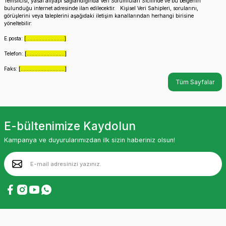
Temsilcisi, yasal altyapı sağlandığında Veri Sorumluları Sicilinde ve bu belgenin
bulunduğu internet adresinde ilan edilecektir. Kişisel Veri Sahipleri, sorularını,
görüşlerini veya taleplerini aşağıdaki iletişim kanallarından herhangi birisine
yöneltebilir:
E.posta:
[.........................]
Telefon:
[.........................]
Faks:
[.............................]
Tüm Sayfalar
E-bültenimize Kaydolun
Kampanya ve duyurularımızdan ilk sizin haberiniz olsun!