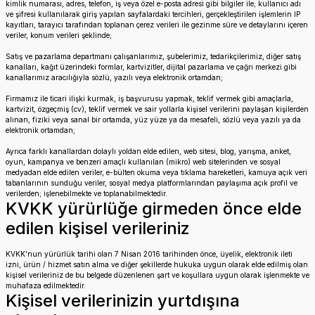
kimlik numarası, adres, telefon, iş veya özel e-posta adresi gibi bilgiler ile; kullanıcı adı
ve şifresi kullanılarak giriş yapılan sayfalardaki tercihleri, gerçekleştirilen işlemlerin IP
kayıtları, tarayıcı tarafından toplanan çerez verileri ile gezinme süre ve detaylarını içeren
veriler, konum verileri şeklinde;
Satış ve pazarlama departmanı çalışanlarımız, şubelerimiz, tedarikçilerimiz, diğer satış
kanalları, kağıt üzerindeki formlar, kartvizitler, dijital pazarlama ve çağrı merkezi gibi
kanallarımız aracılığıyla sözlü, yazılı veya elektronik ortamdan;
Firmamız ile ticari ilişki kurmak, iş başvurusu yapmak, teklif vermek gibi amaçlarla,
kartvizit, özgeçmiş (cv), teklif vermek ve sair yollarla kişisel verilerini paylaşan kişilerden
alınan, fiziki veya sanal bir ortamda, yüz yüze ya da mesafeli, sözlü veya yazılı ya da
elektronik ortamdan;
Ayrıca farklı kanallardan dolaylı yoldan elde edilen, web sitesi, blog, yarışma, anket,
oyun, kampanya ve benzeri amaçlı kullanılan (mikro) web sitelerinden ve sosyal
medyadan elde edilen veriler, e-bülten okuma veya tıklama hareketleri, kamuya açık veri
tabanlarının sunduğu veriler, sosyal medya platformlarından paylaşıma açık profil ve
verilerden; işlenebilmekte ve toplanabilmektedir.
KVKK yürürlüğe girmeden önce elde
edilen kişisel verileriniz
KVKK’nun yürürlük tarihi olan 7 Nisan 2016 tarihinden önce, üyelik, elektronik ileti
izni, ürün / hizmet satın alma ve diğer şekillerde hukuka uygun olarak elde edilmiş olan
kişisel verileriniz de bu belgede düzenlenen şart ve koşullara uygun olarak işlenmekte ve
muhafaza edilmektedir.
Kişisel verilerinizin yurtdışına