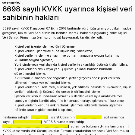
gerekmektedir.
6698 sayılı KVKK uyarınca kişisel veri
sahibinin hakları
6698 sayılı KVKK 11.maddesi 07 Ekim 2016 tarihinde yürürlüğe girmiş olup ilgili madde
gereğince, Kişisel Veri Sahibi’nin bu tarihten sonraki hakları aşağıdaki gibidir: Kişisel
Veri Sahibi, Firmamıza (veri sorumlusu) başvurarak kendisiyle ilgili;
Kişisel veri işlenip işlenmediğini öğrenme,
Kişisel verileri işlenmişse buna ilişkin bilgi talep etme,
Kişisel verilerin işlenme amacını ve bunların amacına uygun kullanılıp
kullanılmadığını öğrenme,
Yurt içinde veya yurt dışında kişisel verilerin aktarıldığı üçüncü kişileri bilme,
Kişisel verilerin eksik veya yanlış işlenmiş olması hâlinde bunların
düzeltilmesini isteme,
KVKK’nun 7. maddesinde öngörülen şartlar çerçevesinde kişisel verilerin
silinmesini veya yok edilmesini isteme,
Kişisel verilerin düzeltilmesi, silinmesi, yok edilmesi halinde bu işlemlerin, kişisel
verilerin aktarıldığı üçüncü kişilere de bildirilmesini isteme,
İşlenen verilerin münhasıran otomatik sistemler vasıtasıyla analiz edilmesi
suretiyle kişinin kendisi aleyhine bir sonucun ortaya çıkmasına itiraz etme,
Kişisel verilerin kanuna aykırı olarak işlenmesi sebebiyle zarara uğraması
hâlinde zararın giderilmesini talep etme,
haklarına sahiptir.
[................]
Ticaret Odası’nın
[..........................]
sicil sayısında
kayıtlı,
[.............................]
MERSİS numarasına sahip,
[.......................................................................]
adresinde bulunan [Firma tam ünvanı],
KVKK kapsamında Veri Sorumlusu’dur. Firmamız tarafından atanacak Veri Sorumlusu