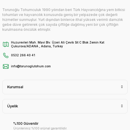
Torunoğlu Tohumculuk 1990 yılından beri Türk Hayvancılığına yem bitkisi
tohumları ve hayvancılık konusunda geniş bir yelpazede çok değerli
hizmetler sunmuştur. Yurt dışından binlerce ithal yüksek verimli damızlık
gebe düve getirerek çok sayıda çiftliğe dağıtmış yeni bir çok çiftliğin
kurulmasına öncülük etmiştir.
Huzurevleri Mah. Mavi Blv. Üzeri Ali Çevik Sit C Blok Zemin Kat
Çukurova/ADANA , Adana, Turkey
0532 266 40 41
info@torunoglutohum.com
Kurumsal
Üyelik
%100 Güvenilir
Ürünlerimiz %100 orijinal garantilidir.