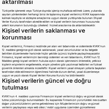
aktarılması
Türkiye’de işlenerek veya Türkiye dışında işlenip muhafaza edilmek üzere, yukarıda
sayılan yöntemlerden herhangi birisi ile toplanmış kişisel verileriniz KVKK kapsamında
kalmak kaydıyla ve sözleşme amaçlarına uygun olarak yurtdışında bulunan (Kişisel
Veriler Kurulu tarafından akredite edilen ve kişisel verilerin korunması hususunda
yeterli korumanın bulunduğu ülkelere) hizmet aracılarına da aktarılabilecektir.
Kişisel verilerin saklanması ve
korunması
Kişisel verileriniz, Firmamız nezdinde yer alan veri tabanında ve sistemlerde KVKK’nun
12. maddesi gereğince gizli olarak saklanacak; yasal zorunluluklar ve bu belgede
belirtilen düzenlemeler haricinde hiçbir şekilde üçüncü kişilerle paylaşılmayacaktır.
Firmamız, kişisel verilerinizin barındığı sistemleri ve veri tabanlarını, KVKK’nun 12.
Maddesi gereği kişisel verilerin hukuka aykırı olarak işlenmesini önlemekle, yetkisiz
kişilerin erişimlerini engellemekle, erişim yönetimi gibi yazılımsal tedbirleri ve fiziksel
güvenlik önlemleri almakla mükelleftir. Kişisel verilerin yasal olmayan yollarla başkaları
tarafından elde edilmesinin öğrenilmesi halinde durum derhal, yasal düzenlemeye
uygun ve yazılı olarak Kişisel Verileri Koruma Kurulu’na bildirilecektir.
Kişisel verilerin güncel ve doğru
tutulması
KVKK’nun 4. maddesi uyarınca Firmamızın kişisel verilerinizi doğru ve güncel olarak
tutma yükümlülüğü bulunmaktadır. Bu kapsamda Firmamızın yürürlükteki mevzuattan
doğan yükümlülüklerini yerine getirebilmesi için Müşterilerimizin doğru ve güncel
verilerini paylaşması veya web sitesi / mobil uygulama üzerinden güncellemesi