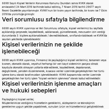
6698 Sayılı Kişisel Verilerin Korunması Kanunu (bundan sonra KVKK olarak
anılacaktır) 24 Mart 2016 tarihinde kabul edilmiş, 7 Nisan 2016 tarihli 29677 sayılı
Resmi Gazete’de yayınlanmıştır. KVKK’nun bir kısmı yayın tarihinde, bir kısmı ise 7 Ekim
2016’da yürürlüğe girmiştir.
Veri sorumlusu sıfatıyla bilgilendirme
6698 sayılı KVKK uyarınca ve Veri Sorumlusu sıfatıyla, kişisel verileriniz bu sayfada
açıklandığı çerçevede; kaydedilecek, saklanacak, güncellenecek, mevzuatın izin verdiği
durumlarda 3. kişilere açıklanabilecek / devredilebilecek, sınıflandırılabilecek ve KVKK’da
sayılan şekillerde işlenebilecektir.
Kişisel verilerinizin ne şekilde
işlenebileceği
6698 sayılı KVKK uyarınca, Firmamız ile paylaştığınız kişisel verileriniz, tamamen veya
kısmen, otomatik olarak, veyahut herhangi bir veri kayıt sisteminin parçası olmak
kaydıyla otomatik olmayan yollarla elde edilerek, kaydedilerek, depolanarak,
değiştirilerek, yeniden düzenlenerek, kısacası veriler üzerinde gerçekleştirilen her türlü
işleme konu olarak tarafımızdan işlenebilecektir. KVKK kapsamında veriler üzerinde
gerçekleştirilen her türlü işlem "kişisel verilerin işlenmesi” olarak kabul edilmektedir.
Kişisel verilerinizin işlenme amaçları
ve hukuki sebepleri
Paylaştığınız kişisel veriler,
Müşterilerimize verdiğimiz hizmetlerin gereklerini, sözleşmenin ve teknolojinin
gereklerine uygun şekilde yapabilmek, sunulan ürün ve hizmetlerimizi geliştirebilmek