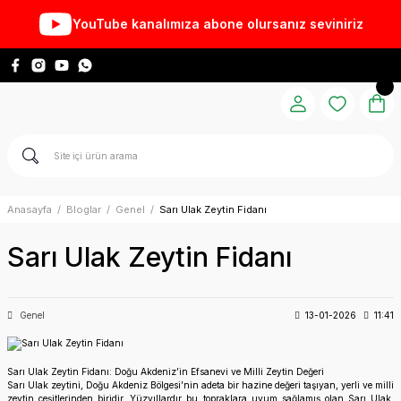
YouTube kanalımıza abone olursanız seviniriz
Anasayfa
Bloglar
Genel
Sarı Ulak Zeytin Fidanı
Sarı Ulak Zeytin Fidanı
Genel
13-01-2026
11:41
Sarı Ulak Zeytin Fidanı: Doğu Akdeniz’in Efsanevi ve Milli Zeytin Değeri
Sarı Ulak zeytini, Doğu Akdeniz Bölgesi’nin adeta bir hazine değeri taşıyan, yerli ve milli
zeytin çeşitlerinden biridir. Yüzyıllardır bu topraklara uyum sağlamış olan Sarı Ulak,