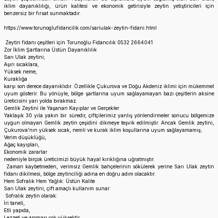
iklim dayanıklılığı, ürün kalitesi ve ekonomik getirisiyle zeytin yetiştiricileri için
benzersiz bir fırsat sunmaktadır.
https://www.torunoglufidancilik.com/sariulak-zeytin-fidani.html
Zeytin fidanı çeşitleri için Torunoğlu Fidancılık 0532 2664041
Zor İklim Şartlarına Üstün Dayanıklılık
Sarı Ulak zeytini;
Aşırı sıcaklara,
Yüksek neme,
Kuraklığa
karşı son derece dayanıklıdır. Özellikle Çukurova ve Doğu Akdeniz iklimi için mükemmel
uyum gösterir. Bu yönüyle, bölge şartlarına uyum sağlayamayan bazı çeşitlerin aksine
üreticisini yarı yolda bırakmaz.
Gemlik Zeytini ile Yaşanan Kayıplar ve Gerçekler
Yaklaşık 30 yıla yakın bir süredir, çiftçilerimiz yanlış yönlendirmeler sonucu bölgemize
uygun olmayan Gemlik zeytin çeşidini dikmeye teşvik edilmiştir. Ancak Gemlik zeytini,
Çukurova’nın yüksek sıcak, nemli ve kurak iklim koşullarına uyum sağlayamamış;
Verim düşüklüğü,
Ağaç kayıpları,
Ekonomik zararlar
nedeniyle birçok üreticimizi büyük hayal kırıklığına uğratmıştır.
Zaman kaybetmeden, verimsiz Gemlik bahçelerinin sökülerek yerine Sarı Ulak zeytin
fidanı dikilmesi, bölge zeytinciliği adına en doğru adım olacaktır.
Hem Sofralık Hem Yağlık: Üstün Kalite
Sarı Ulak zeytini, çift amaçlı kullanım sunar:
Sofralık zeytin olarak:
İri taneli,
Etli yapıda,
Lezzeti ve aroması çok yüksektir.