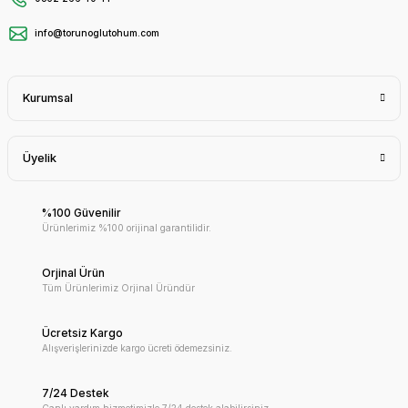
info@torunoglutohum.com
Kurumsal
Üyelik
%100 Güvenilir
Ürünlerimiz %100 orijinal garantilidir.
Orjinal Ürün
Tüm Ürünlerimiz Orjinal Üründür
Ücretsiz Kargo
Alışverişlerinizde kargo ücreti ödemezsiniz.
7/24 Destek
Canlı yardım hizmetimizle 7/24 destek alabilirsiniz.