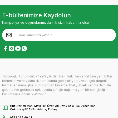
E-bültenimize Kaydolun
Kampanya ve duyurularımızdan ilk sizin haberiniz olsun!
Torunoğlu Tohumculuk 1990 yılından beri Türk Hayvancılığına yem bitkisi
tohumları ve hayvancılık konusunda geniş bir yelpazede çok değerli
hizmetler sunmuştur. Yurt dışından binlerce ithal yüksek verimli damızlık
gebe düve getirerek çok sayıda çiftliğe dağıtmış yeni bir çok çiftliğin
kurulmasına öncülük etmiştir.
Huzurevleri Mah. Mavi Blv. Üzeri Ali Çevik Sit C Blok Zemin Kat
Çukurova/ADANA , Adana, Turkey
0532 266 40 41