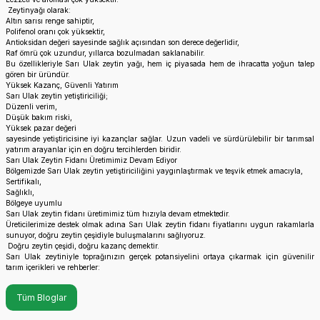
Zeytinyağı olarak:
Altın sarısı renge sahiptir,
Polifenol oranı çok yüksektir,
Antioksidan değeri sayesinde sağlık açısından son derece değerlidir,
Raf ömrü çok uzundur, yıllarca bozulmadan saklanabilir.
Bu özellikleriyle Sarı Ulak zeytin yağı, hem iç piyasada hem de ihracatta yoğun talep
gören bir üründür.
Yüksek Kazanç, Güvenli Yatırım
Sarı Ulak zeytin yetiştiriciliği;
Düzenli verim,
Düşük bakım riski,
Yüksek pazar değeri
sayesinde yetiştiricisine iyi kazançlar sağlar. Uzun vadeli ve sürdürülebilir bir tarımsal
yatırım arayanlar için en doğru tercihlerden biridir.
Sarı Ulak Zeytin Fidanı Üretimimiz Devam Ediyor
Bölgemizde Sarı Ulak zeytin yetiştiriciliğini yaygınlaştırmak ve teşvik etmek amacıyla,
Sertifikalı,
Sağlıklı,
Bölgeye uyumlu
Sarı Ulak zeytin fidanı üretimimiz tüm hızıyla devam etmektedir.
Üreticilerimize destek olmak adına Sarı Ulak zeytin fidanı fiyatlarını uygun rakamlarla
sunuyor, doğru zeytin çeşidiyle buluşmalarını sağlıyoruz.
Doğru zeytin çeşidi, doğru kazanç demektir.
Sarı Ulak zeytiniyle toprağınızın gerçek potansiyelini ortaya çıkarmak için güvenilir
tarım içerikleri ve rehberler:
Tüm Bloglar