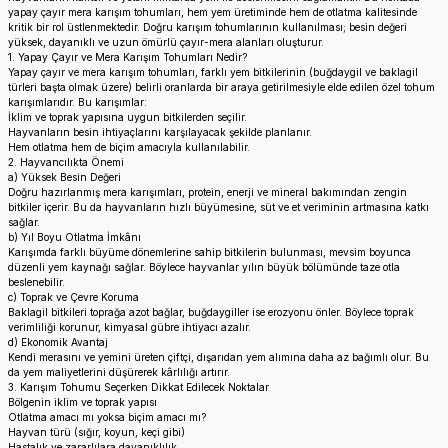
yapay çayır mera karışım tohumları, hem yem üretiminde hem de otlatma kalitesinde
kritik bir rol üstlenmektedir. Doğru karışım tohumlarının kullanılması; besin değeri
yüksek, dayanıklı ve uzun ömürlü çayır-mera alanları oluşturur.
1. Yapay Çayır ve Mera Karışım Tohumları Nedir?
Yapay çayır ve mera karışım tohumları, farklı yem bitkilerinin (buğdaygil ve baklagil
türleri başta olmak üzere) belirli oranlarda bir araya getirilmesiyle elde edilen özel tohum
karışımlarıdır. Bu karışımlar:
İklim ve toprak yapısına uygun bitkilerden seçilir.
Hayvanların besin ihtiyaçlarını karşılayacak şekilde planlanır.
Hem otlatma hem de biçim amacıyla kullanılabilir.
2. Hayvancılıkta Önemi
a) Yüksek Besin Değeri
Doğru hazırlanmış mera karışımları, protein, enerji ve mineral bakımından zengin
bitkiler içerir. Bu da hayvanların hızlı büyümesine, süt ve et veriminin artmasına katkı
sağlar.
b) Yıl Boyu Otlatma İmkânı
Karışımda farklı büyüme dönemlerine sahip bitkilerin bulunması, mevsim boyunca
düzenli yem kaynağı sağlar. Böylece hayvanlar yılın büyük bölümünde taze otla
beslenebilir.
c) Toprak ve Çevre Koruma
Baklagil bitkileri toprağa azot bağlar, buğdaygiller ise erozyonu önler. Böylece toprak
verimliliği korunur, kimyasal gübre ihtiyacı azalır.
d) Ekonomik Avantaj
Kendi merasını ve yemini üreten çiftçi, dışarıdan yem alımına daha az bağımlı olur. Bu
da yem maliyetlerini düşürerek kârlılığı artırır.
3. Karışım Tohumu Seçerken Dikkat Edilecek Noktalar
Bölgenin iklim ve toprak yapısı
Otlatma amacı mı yoksa biçim amacı mı?
Hayvan türü (sığır, koyun, keçi gibi)
Hastalık ve zararlılara dayanıklılık