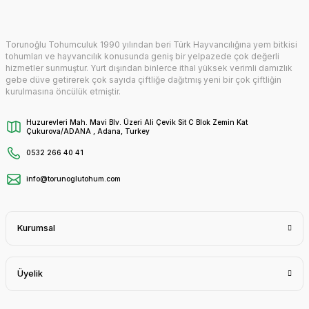
Torunoğlu Tohumculuk 1990 yılından beri Türk Hayvancılığına yem bitkisi
tohumları ve hayvancılık konusunda geniş bir yelpazede çok değerli
hizmetler sunmuştur. Yurt dışından binlerce ithal yüksek verimli damızlık
gebe düve getirerek çok sayıda çiftliğe dağıtmış yeni bir çok çiftliğin
kurulmasına öncülük etmiştir.
Huzurevleri Mah. Mavi Blv. Üzeri Ali Çevik Sit C Blok Zemin Kat
Çukurova/ADANA , Adana, Turkey
0532 266 40 41
info@torunoglutohum.com
Kurumsal
Üyelik