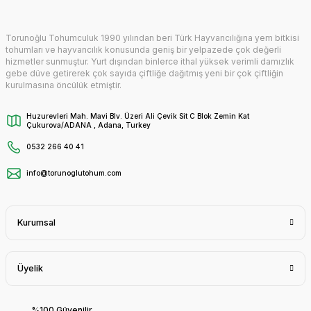
Torunoğlu Tohumculuk 1990 yılından beri Türk Hayvancılığına yem bitkisi
tohumları ve hayvancılık konusunda geniş bir yelpazede çok değerli
hizmetler sunmuştur. Yurt dışından binlerce ithal yüksek verimli damızlık
gebe düve getirerek çok sayıda çiftliğe dağıtmış yeni bir çok çiftliğin
kurulmasına öncülük etmiştir.
Huzurevleri Mah. Mavi Blv. Üzeri Ali Çevik Sit C Blok Zemin Kat
Çukurova/ADANA , Adana, Turkey
0532 266 40 41
info@torunoglutohum.com
Kurumsal
Üyelik
%100 Güvenilir