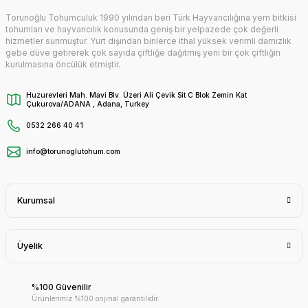
Torunoğlu Tohumculuk 1990 yılından beri Türk Hayvancılığına yem bitkisi
tohumları ve hayvancılık konusunda geniş bir yelpazede çok değerli
hizmetler sunmuştur. Yurt dışından binlerce ithal yüksek verimli damızlık
gebe düve getirerek çok sayıda çiftliğe dağıtmış yeni bir çok çiftliğin
kurulmasına öncülük etmiştir.
Huzurevleri Mah. Mavi Blv. Üzeri Ali Çevik Sit C Blok Zemin Kat
Çukurova/ADANA , Adana, Turkey
0532 266 40 41
info@torunoglutohum.com
Kurumsal
Üyelik
%100 Güvenilir
Ürünlerimiz %100 orijinal garantilidir.