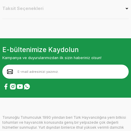
Taksit Seçenekleri
E-bültenimize Kaydolun
Kampanya ve duyurularımızdan ilk sizin haberiniz olsun!
Torunoğlu Tohumculuk 1990 yılından beri Türk Hayvancılığına yem bitkisi
tohumları ve hayvancılık konusunda geniş bir yelpazede çok değerli
hizmetler sunmuştur. Yurt dışından binlerce ithal yüksek verimli damızlık