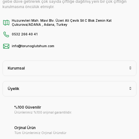
gebe düve getirerek çok sayıda çiftliğe dağıtmış yeni bir çok çiftliğin
kurulmasına öncülük etmiştir.
Huzurevleri Mah. Mavi Blv. Üzeri Ali Çevik Sit C Blok Zemin Kat
Çukurova/ADANA , Adana, Turkey
0532 266 40 41
info@torunoglutohum.com
Kurumsal
Üyelik
%100 Güvenilir
Ürünlerimiz %100 orijinal garantilidir.
Orjinal Ürün
Tüm Ürünlerimiz Orjinal Üründür