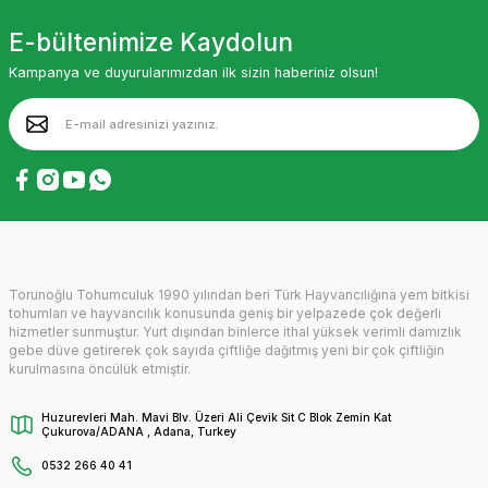
E-bültenimize Kaydolun
Kampanya ve duyurularımızdan ilk sizin haberiniz olsun!
Torunoğlu Tohumculuk 1990 yılından beri Türk Hayvancılığına yem bitkisi
tohumları ve hayvancılık konusunda geniş bir yelpazede çok değerli
hizmetler sunmuştur. Yurt dışından binlerce ithal yüksek verimli damızlık
gebe düve getirerek çok sayıda çiftliğe dağıtmış yeni bir çok çiftliğin
kurulmasına öncülük etmiştir.
Huzurevleri Mah. Mavi Blv. Üzeri Ali Çevik Sit C Blok Zemin Kat
Çukurova/ADANA , Adana, Turkey
0532 266 40 41