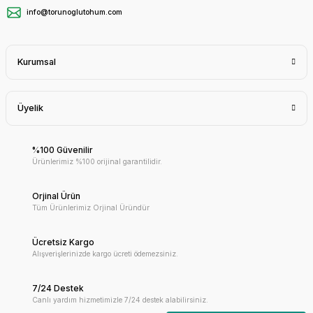
info@torunoglutohum.com
Kurumsal
Üyelik
%100 Güvenilir
Ürünlerimiz %100 orijinal garantilidir.
Orjinal Ürün
Tüm Ürünlerimiz Orjinal Üründür
Ücretsiz Kargo
Alışverişlerinizde kargo ücreti ödemezsiniz.
7/24 Destek
Canlı yardım hizmetimizle 7/24 destek alabilirsiniz.