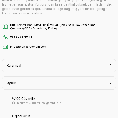
hizmetler sunmuştur. Yurt dışından binlerce ithal yüksek verimli damızlık
gebe düve getirerek çok sayıda çiftliğe dağıtmış yeni bir çok çiftliğin
kurulmasına öncülük etmiştir.
Huzurevleri Mah. Mavi Blv. Üzeri Ali Çevik Sit C Blok Zemin Kat
Çukurova/ADANA , Adana, Turkey
0532 266 40 41
info@torunoglutohum.com
Kurumsal
Üyelik
%100 Güvenilir
Ürünlerimiz %100 orijinal garantilidir.
Orjinal Ürün