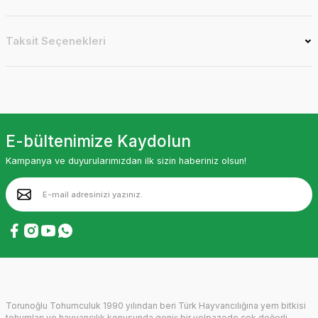
Taksit Seçenekleri
E-bültenimize Kaydolun
Kampanya ve duyurularımızdan ilk sizin haberiniz olsun!
Torunoğlu Tohumculuk 1990 yılından beri Türk Hayvancılığına yem bitkisi
tohumları ve hayvancılık konusunda geniş bir yelpazede çok değerli