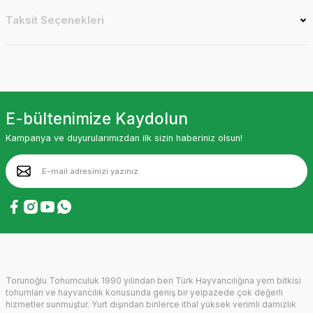
Taksit Seçenekleri
E-bültenimize Kaydolun
Kampanya ve duyurularımızdan ilk sizin haberiniz olsun!
Torunoğlu Tohumculuk 1990 yılından beri Türk Hayvancılığına yem bitkisi
tohumları ve hayvancılık konusunda geniş bir yelpazede çok değerli
hizmetler sunmuştur. Yurt dışından binlerce ithal yüksek verimli damızlık