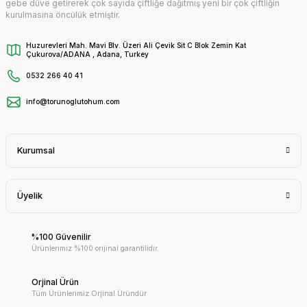
gebe düve getirerek çok sayıda çiftliğe dağıtmış yeni bir çok çiftliğin
kurulmasına öncülük etmiştir.
Huzurevleri Mah. Mavi Blv. Üzeri Ali Çevik Sit C Blok Zemin Kat
Çukurova/ADANA , Adana, Turkey
0532 266 40 41
info@torunoglutohum.com
Kurumsal
Üyelik
%100 Güvenilir
Ürünlerimiz %100 orijinal garantilidir.
Orjinal Ürün
Tüm Ürünlerimiz Orjinal Üründür