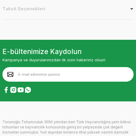
Taksit Seçenekleri
E-bültenimize Kaydolun
Kampanya ve duyurularımızdan ilk sizin haberiniz olsun!
Torunoğlu Tohumculuk 1990 yılından beri Türk Hayvancılığına yem bitkisi
tohumları ve hayvancılık konusunda geniş bir yelpazede çok değerli
hizmetler sunmuştur. Yurt dışından binlerce ithal yüksek verimli damızlık