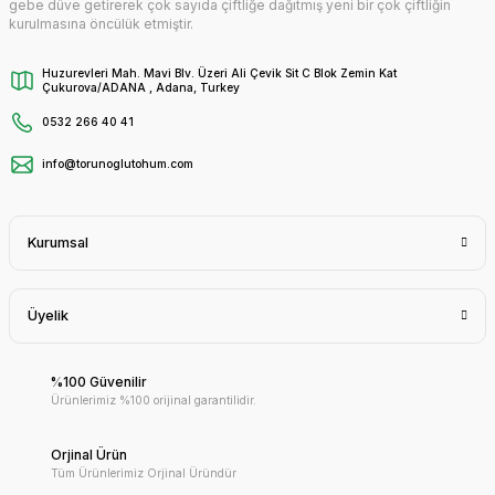
gebe düve getirerek çok sayıda çiftliğe dağıtmış yeni bir çok çiftliğin
kurulmasına öncülük etmiştir.
Huzurevleri Mah. Mavi Blv. Üzeri Ali Çevik Sit C Blok Zemin Kat
Çukurova/ADANA , Adana, Turkey
0532 266 40 41
info@torunoglutohum.com
Kurumsal
Üyelik
%100 Güvenilir
Ürünlerimiz %100 orijinal garantilidir.
Orjinal Ürün
Tüm Ürünlerimiz Orjinal Üründür