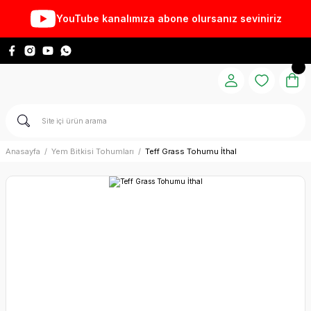
YouTube kanalımıza abone olursanız seviniriz
Anasayfa
Yem Bitkisi Tohumları
Teff Grass Tohumu İthal