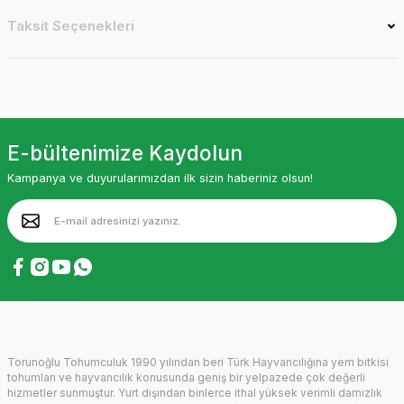
Taksit Seçenekleri
E-bültenimize Kaydolun
Kampanya ve duyurularımızdan ilk sizin haberiniz olsun!
Torunoğlu Tohumculuk 1990 yılından beri Türk Hayvancılığına yem bitkisi
tohumları ve hayvancılık konusunda geniş bir yelpazede çok değerli
hizmetler sunmuştur. Yurt dışından binlerce ithal yüksek verimli damızlık