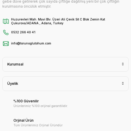
gebe düve getirerek çok sayıda çiftliğe dağıtmış yeni bir çok çiftliğin
kurulmasına öncülük etmiştir.
Huzurevleri Mah. Mavi Blv. Üzeri Ali Çevik Sit C Blok Zemin Kat
Çukurova/ADANA , Adana, Turkey
0532 266 40 41
info@torunoglutohum.com
Kurumsal
Üyelik
%100 Güvenilir
Ürünlerimiz %100 orijinal garantilidir.
Orjinal Ürün
Tüm Ürünlerimiz Orjinal Üründür