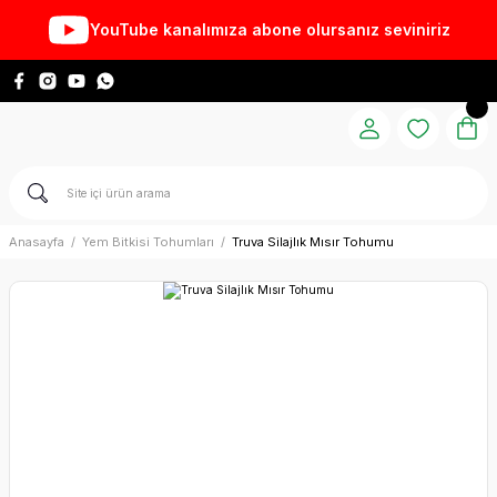
YouTube kanalımıza abone olursanız seviniriz
Anasayfa
Yem Bitkisi Tohumları
Truva Silajlık Mısır Tohumu