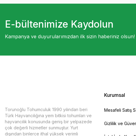
E-bültenimize Kaydolun
Kampanya ve duyurularımızdan ilk sizin haberiniz olsun!
Kurumsal
Torunoğlu Tohumculuk 1990 yılından beri
Mesafeli Satış 
Türk Hayvancılığına yem bitkisi tohumları ve
hayvancılık konusunda geniş bir yelpazede
Gizlilik ve Güven
çok değerli hizmetler sunmuştur. Yurt
dışından binlerce ithal yüksek verimli