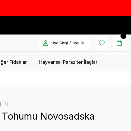
/
Üye Girişi
Üye Ol
iğer Fidanlar
Hayvansal Paraziter İlaçlar
ğlu
 Tohumu Novosadska