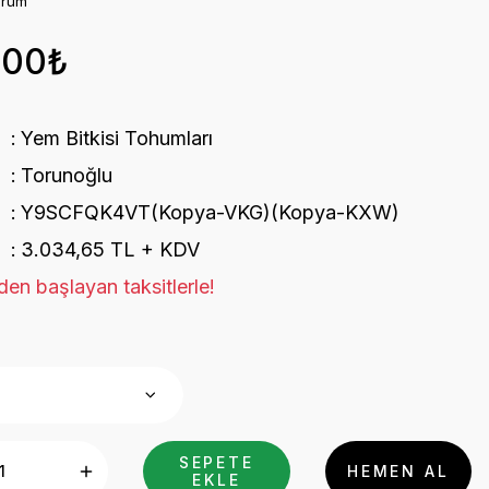
orum
,00₺
Yem Bitkisi Tohumları
Torunoğlu
Y9SCFQK4VT(Kopya-VKG)(Kopya-KXW)
3.034,65 TL + KDV
en başlayan taksitlerle!
SEPETE
HEMEN AL
EKLE