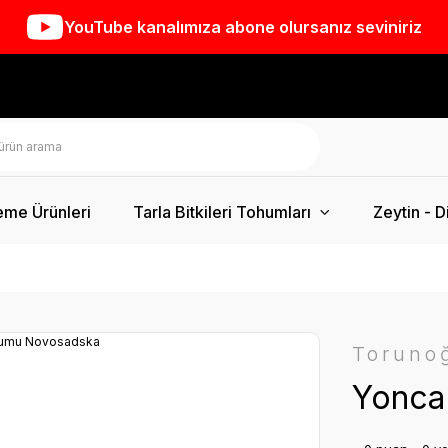
YouTube kanalımıza abone olursanız seviniriz
eme Ürünleri
Tarla Bitkileri Tohumları
Zeytin - D
Toruno
Yonca