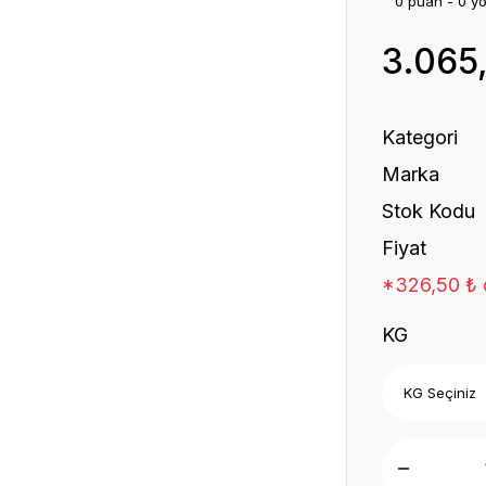
0 puan - 0 y
3.065
Kategori
Marka
Stok Kodu
Fiyat
*326,50 ₺ d
KG