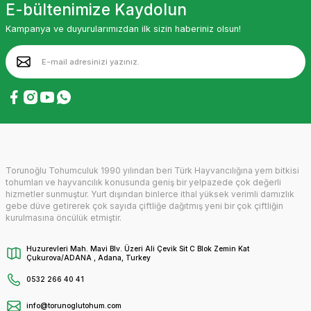
E-bültenimize Kaydolun
Kampanya ve duyurularımızdan ilk sizin haberiniz olsun!
Torunoğlu Tohumculuk 1990 yılından beri Türk Hayvancılığına yem bitkisi
tohumları ve hayvancılık konusunda geniş bir yelpazede çok değerli
hizmetler sunmuştur. Yurt dışından binlerce ithal yüksek verimli damızlık
gebe düve getirerek çok sayıda çiftliğe dağıtmış yeni bir çok çiftliğin
kurulmasına öncülük etmiştir.
Huzurevleri Mah. Mavi Blv. Üzeri Ali Çevik Sit C Blok Zemin Kat
Çukurova/ADANA , Adana, Turkey
0532 266 40 41
info@torunoglutohum.com